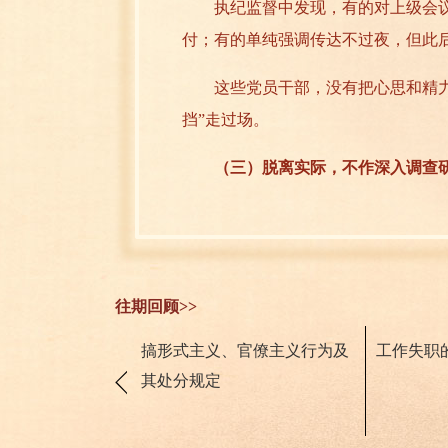
执纪监督中发现，有的对上级会议
付；有的单纯强调传达不过夜，但此
这些党员干部，没有把心思和精力放
挡”走过场。
（三）脱离实际，不作深入调查研
该内容为此次修订《条例》新增。此
为不接地气的“空中政策”和相互打架
械执行。
往期回顾>>
调查研究是做好工作的基本功。正确
搞形式主义、官僚主义行为及
工作失职
十大强调，党员干部特别是领导干部
其处分规定
执纪监督中发现，有的党员、干部搞
虚心求教少；有的搞“嫌贫爱富”式