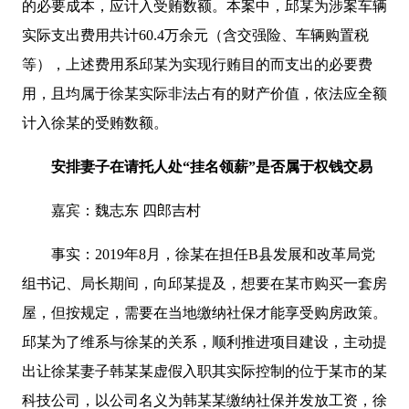
的必要成本，应计入受贿数额。本案中，邱某为涉案车辆
实际支出费用共计60.4万余元（含交强险、车辆购置税
等），上述费用系邱某为实现行贿目的而支出的必要费
用，且均属于徐某实际非法占有的财产价值，依法应全额
计入徐某的受贿数额。
安排妻子在请托人处“挂名领薪”是否属于权钱交易
嘉宾：魏志东 四郎吉村
事实：2019年8月，徐某在担任B县发展和改革局党
组书记、局长期间，向邱某提及，想要在某市购买一套房
屋，但按规定，需要在当地缴纳社保才能享受购房政策。
邱某为了维系与徐某的关系，顺利推进项目建设，主动提
出让徐某妻子韩某某虚假入职其实际控制的位于某市的某
科技公司，以公司名义为韩某某缴纳社保并发放工资，徐