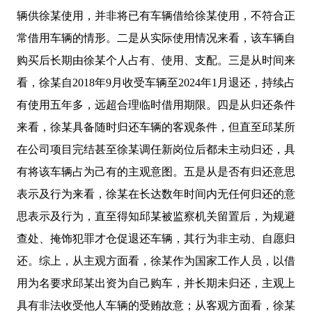
辆供徐某使用，并非将已有车辆借给徐某使用，不符合正
常借用车辆的情形。二是从实际使用情况来看，该车辆自
购买后长期由徐某个人占有、使用、支配。三是从时间来
看，徐某自2018年9月收受车辆至2024年1月退还，持续占
有使用五年多，远超合理临时借用期限。四是从归还条件
来看，徐某具备随时归还车辆的客观条件，但直至邱某所
在公司项目完结甚至徐某调任新岗位后都未主动归还，具
有将该车辆占为己有的主观意图。五是从是否有归还意思
表示及行为来看，徐某在长达数年时间内无任何归还的意
思表示及行为，直至得知邱某被监察机关留置后，为规避
查处、掩饰犯罪才仓促退还车辆，其行为非主动、自愿归
还。综上，从主观方面看，徐某作为国家工作人员，以借
用为名要求邱某出资为自己购车，并长期未归还，主观上
具有非法收受他人车辆的受贿故意；从客观方面看，徐某