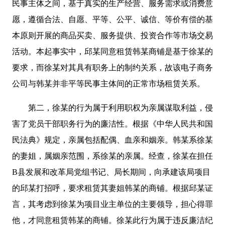
民事主体之间，基于真实的生产经营、服务需求或消费意
愿，遵循合法、自愿、平等、公平、诚信、等价有偿的基
本原则开展的商品买卖、服务提供、投资合作等市场交易
活动。本起事实中，邱某同意租赁韩某商铺是基于徐某的
要求，而徐某对其具有职务上的制约关系，故该电子商务
公司与韩某并非平等民事主体间的正常市场租赁关系。
第二，徐某的行为属于利用职权为亲属谋取利益，侵
害了党员干部职务行为的廉洁性。根据《中华人民共和国
民法典》规定，亲属包括配偶、血亲和姻亲。韩某系徐某
的妻姐，属姻亲范围，系徐某的亲属。经查，徐某在担任
B县发展和改革局党组书记、局长期间，向承建该局项目
的邱某打招呼，要求租赁其妻姐韩某的商铺。根据邱某证
言，其考虑到徐某为项目业主单位的主要领导，担心得罪
他，才同意租赁韩某的商铺。徐某此行为属于违反廉洁纪