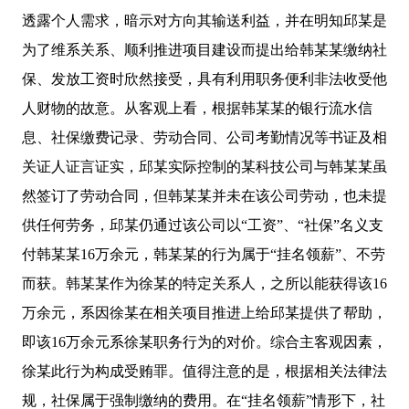
透露个人需求，暗示对方向其输送利益，并在明知邱某是
为了维系关系、顺利推进项目建设而提出给韩某某缴纳社
保、发放工资时欣然接受，具有利用职务便利非法收受他
人财物的故意。从客观上看，根据韩某某的银行流水信
息、社保缴费记录、劳动合同、公司考勤情况等书证及相
关证人证言证实，邱某实际控制的某科技公司与韩某某虽
然签订了劳动合同，但韩某某并未在该公司劳动，也未提
供任何劳务，邱某仍通过该公司以“工资”、“社保”名义支
付韩某某16万余元，韩某某的行为属于“挂名领薪”、不劳
而获。韩某某作为徐某的特定关系人，之所以能获得该16
万余元，系因徐某在相关项目推进上给邱某提供了帮助，
即该16万余元系徐某职务行为的对价。综合主客观因素，
徐某此行为构成受贿罪。值得注意的是，根据相关法律法
规，社保属于强制缴纳的费用。在“挂名领薪”情形下，社