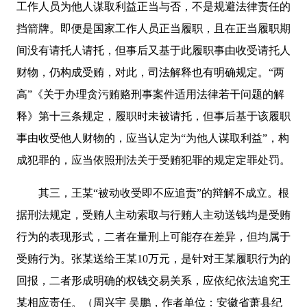
工作人员为他人谋取利益正当与否，不是规避法律责任的
挡箭牌。即便是国家工作人员正当履职，且在正当履职期
间没有请托人请托，但事后又基于此履职事由收受请托人
财物，仍构成受贿，对此，司法解释也有明确规定。“两
高”《关于办理贪污贿赂刑事案件适用法律若干问题的解
释》第十三条规定，履职时未被请托，但事后基于该履职
事由收受他人财物的，应当认定为“为他人谋取利益”，构
成犯罪的，应当依照刑法关于受贿犯罪的规定定罪处罚。
其三，王某“被动收受即不应追责”的辩解不成立。根
据刑法规定，受贿人主动索取与行贿人主动送钱均是受贿
行为的表现形式，二者在量刑上可能存在差异，但均属于
受贿行为。张某送给王某10万元，是针对王某履职行为的
回报，二者形成明确的权钱交易关系，应依纪依法追究王
某相应责任。（周兴宇 吴鹏，作者单位：安徽省萧县纪