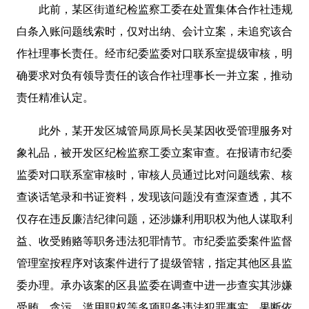
此前，某区街道纪检监察工委在处置集体合作社违规
白条入账问题线索时，仅对出纳、会计立案，未追究该合
作社理事长责任。经市纪委监委对口联系室提级审核，明
确要求对负有领导责任的该合作社理事长一并立案，推动
责任精准认定。
此外，某开发区城管局原局长吴某因收受管理服务对
象礼品，被开发区纪检监察工委立案审查。在报请市纪委
监委对口联系室审核时，审核人员通过比对问题线索、核
查谈话笔录和书证资料，发现该问题没有查深查透，其不
仅存在违反廉洁纪律问题，还涉嫌利用职权为他人谋取利
益、收受贿赂等职务违法犯罪情节。市纪委监委案件监督
管理室按程序对该案件进行了提级管辖，指定其他区县监
委办理。承办该案的区县监委在调查中进一步查实其涉嫌
受贿、贪污、滥用职权等多项职务违法犯罪事实，果断依