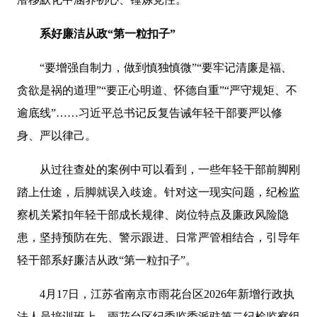
系好廉洁从政“第一粒扣子”
“要增强自制力，做到慎独慎微”“要牢记清廉是福、
贪欲是祸的道理”“要正心明道、怀德自重”“严守规矩、不
逾底线”……习近平总书记反复告诫年轻干部要严以修
身、严以律己。
从过往查处的案例中可以看到，一些年轻干部前脚刚
踏上仕途，后脚就误入歧途。针对这一现实问题，纪检监
察机关紧扣年轻干部成长规律、岗位特点及廉政风险隐
患，坚持预防在先、警示跟进、日常严管相结合，引导年
轻干部系好廉洁从政“第一粒扣子”。
4月17日，江苏省南京市雨花台区2026年新增行政执
法人员培训班上，雨花台区纪委监委派驻第二纪检监察组