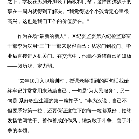
之下，学校在男厕外加装了隔板和门帘，这件困扰孩子的
事在一周内就得到了解决。“我觉得这个小孩肯定心里很
高兴，这也是我们工作的价值所在。”
作为在场“最新的新人”，区纪委监委第六纪检监察室
干部李为汉用“三门”干部来形容自己：从家门到校门、毕
业后直接进入机关门。在交流中，他毫不避讳自己的短板
——阅历浅、定力弱。
“去年10月入职培训时，授课老师提到的两句话我始
终牢记并常常用来勉励自己，一句是‘为人民服务’，另一
句是‘系好职业生涯的第一粒扣子’。”李为汉说，自己不
但要系好第一粒，还要保证这往下的每一粒都系好，始终
发扬敢闯敢干、善作善成的作风，锤炼敢于斗争、善于斗
争的本领。