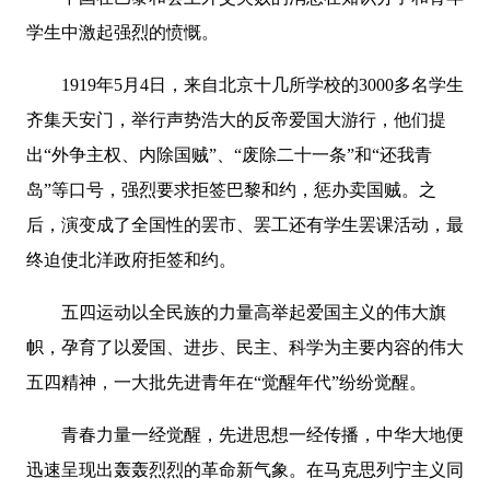
学生中激起强烈的愤慨。
1919年5月4日，来自北京十几所学校的3000多名学生
齐集天安门，举行声势浩大的反帝爱国大游行，他们提
出“外争主权、内除国贼”、“废除二十一条”和“还我青
岛”等口号，强烈要求拒签巴黎和约，惩办卖国贼。之
后，演变成了全国性的罢市、罢工还有学生罢课活动，最
终迫使北洋政府拒签和约。
五四运动以全民族的力量高举起爱国主义的伟大旗
帜，孕育了以爱国、进步、民主、科学为主要内容的伟大
五四精神，一大批先进青年在“觉醒年代”纷纷觉醒。
青春力量一经觉醒，先进思想一经传播，中华大地便
迅速呈现出轰轰烈烈的革命新气象。在马克思列宁主义同