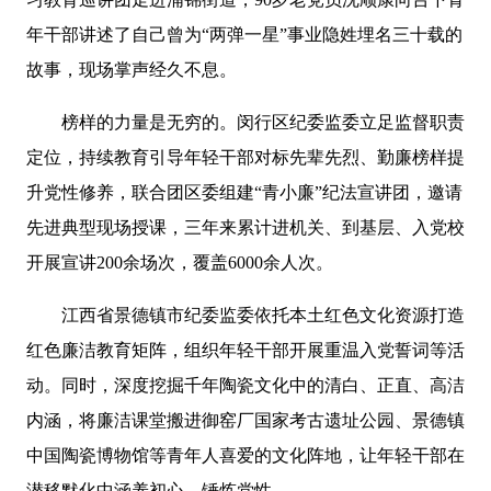
年干部讲述了自己曾为“两弹一星”事业隐姓埋名三十载的
故事，现场掌声经久不息。
榜样的力量是无穷的。闵行区纪委监委立足监督职责
定位，持续教育引导年轻干部对标先辈先烈、勤廉榜样提
升党性修养，联合团区委组建“青小廉”纪法宣讲团，邀请
先进典型现场授课，三年来累计进机关、到基层、入党校
开展宣讲200余场次，覆盖6000余人次。
江西省景德镇市纪委监委依托本土红色文化资源打造
红色廉洁教育矩阵，组织年轻干部开展重温入党誓词等活
动。同时，深度挖掘千年陶瓷文化中的清白、正直、高洁
内涵，将廉洁课堂搬进御窑厂国家考古遗址公园、景德镇
中国陶瓷博物馆等青年人喜爱的文化阵地，让年轻干部在
潜移默化中涵养初心、锤炼党性。