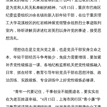
是为党和人民无私奉献的精神。”4月15日，重庆市巴南区
纪委监委组织20余名镇街新入职年轻干部，在位于重庆理
工大学花溪校区的红岩精神展览馆暨余祖胜烈士事迹陈列
室内，聆听讲解员讲述红岩英烈以身许党的事迹，接受思
想洗礼。
理想信念是立党兴党之基，也是党员干部安身立命之
本。年轻干部经历斗争考验少，免疫力需要增强，要加紧
补齐党性锻炼这一课。各地纪检监察机关把党性锻炼融入
日常、抓在经常，教育引导年轻党员干部在思想淬炼、政
治历练、实践锻炼、专业训练中上好党性锻炼必修课。
“青年一代要记住，干事创业不能图虚名，要实实在
在为老百姓谋幸福。”4月15日，上海市闵行区“青小廉”学
习教育巡讲团走进浦锦街道，90岁老党员沈顺康向台下青