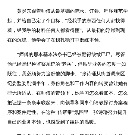
黄炎东跟着师傅从最基础的笔录、订卷、程序规范学
起，并给自己定了个目标，“经我手的东西任何人都找得
着，经我手的材料任何人都看得懂”。从最初的浮躁到现
在的沉稳，他学会了在稳扎稳打中磨练本领。
“师傅的那本基本法条书已经被翻得皱皱巴巴。尽管
他已经是纪检监察系统的‘老兵’，但钻研业务的态度一如
既往，我必须努力追赶他的脚步。”张诗璠从街道调来区
纪委监委刚满半年，身份角色和工作内容的转变曾让她有
些无所适从。在师傅的带领下，她学习怎么看账本、怎么
把证据一条条串联起来，向领导和同事们请教探讨办案程
序和案件定性。在这种“传帮带”氛围里，张诗璠努力提升
自己的业务本领，也感受到了组织的温暖。