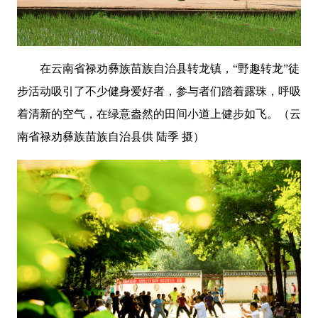
在云南省禄劝彝族苗族自治县转龙镇，“野趣转龙”徒
步活动吸引了不少健身爱好者，参与者们踏着露珠，呼吸
着清新的空气，在绿意盎然的田间小道上健步如飞。（
云
南省禄劝彝族苗族自治县
供
陆季 摄）