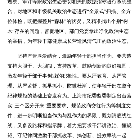
巡察、审计等跟政治生态密切相关的数据指标进行系统整
合，对地区和市级机关政治生态进行“全景式”扫描、全方
位体检，既把握整片“森林”的状况，又精准找出个别“树
木”存在的问题，督促地区、部门党委拿出净化政治生态
的举措，为年轻干部健康成长营造风清气正的政治生态。
坚持严管厚爱结合，激励年轻干部担当作为。要营造
支持大胆干、大胆闯，支持改革、鼓励创新的良好氛围，
激发年轻干部干事创业的积极性。要从严教育、从严管
理、从严监督，抓早抓小、防微杜渐，使年轻干部在遵守
纪律规矩的基础上奋发有为。上海市纪委监委制定出台落
实“三个区分开来”重要要求、规范政商交往行为等制度文
件，进一步明晰担当作为与乱作为的界限，既划清底线红
线，又多设路标和指示牌，着力把要求干部讲政治、懂规
矩、守纪律同激励干部抓改革、搞创新、提效率统一起