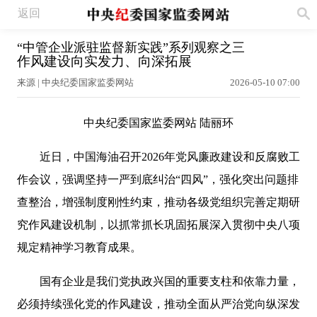
返回
“中管企业派驻监督新实践”系列观察之三
作风建设向实发力、向深拓展
来源 | 中央纪委国家监委网站
2026-05-10 07:00
中央纪委国家监委网站 陆丽环
近日，中国海油召开2026年党风廉政建设和反腐败工
作会议，强调坚持一严到底纠治“四风”，强化突出问题排
查整治，增强制度刚性约束，推动各级党组织完善定期研
究作风建设机制，以抓常抓长巩固拓展深入贯彻中央八项
规定精神学习教育成果。
国有企业是我们党执政兴国的重要支柱和依靠力量，
必须持续强化党的作风建设，推动全面从严治党向纵深发