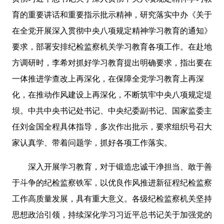
育的重要讲话和重要指示批示精神，研究落实中办《关于
在全党开展深入贯彻中央八项规定精神学习教育的通知》
要求，部署安排纪检监察机关学习教育各项工作。在赴地
方调研时，李希对抓好学习教育提出明确要求，指出要在
一体推进学查改上再深化，在保障全党学习教育上再深
化，在推动作风建设上再深化，不断筑牢中央八项规定堤
坝。中共中央书记处书记、中央纪委副书记、国家监委主
任刘金国全程具体指导，多次作出批示，要求组织号召大
家认真学、带着问题学，抓好各项工作落实。
深入开展学习教育，对于锻造忠诚干净担当、敢于善
于斗争的纪检监察铁军，以优良作风推进新征程纪检监察
工作高质量发展，具有重大意义。各级纪检监察机关坚持
思想政治引领，持续深化学习习近平总书记关于加强党的