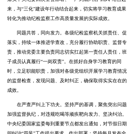
来，与“三化”建设年行动结合起来，切实将学习教育成果
转化为推动纪检监察工作高质量发展的实际成效。
同题共答，同向发力。各级纪检监察机关抓责任、促
落实，持续一体推进学查改，充分履行协助职责、监督专
责，推动党委主要负责同志切实扛起第一责任人责任，班
子成员认真履行“一岗双责”。在抓好自身学习教育的同
时，立足职能职责，加强对各级党组织开展学习教育情况
的监督检查，发现问题、及时纠正，确保取得实实在在的
成效。
在严查严纠上下功夫。坚持严的基调，聚焦突出问题
加强监督执纪，对违规吃喝等顽疾靶向发力、坚决纠治。
中央纪委国家监委每到重要节点都发出通知，对节假日期
间纠治“四风”工作提出要求、作出部署；坚持每月发布全