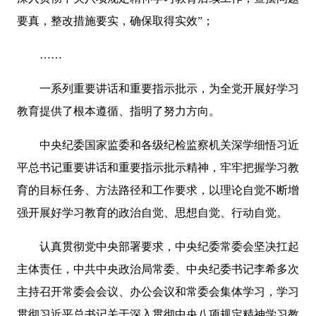
要真，整改措施要实，确保取得实效”；
……
一系列重要讲话和重要指示批示，为全党开展好学习
教育提供了根本遵循、指明了努力方向。
中央纪委国家监委和各级纪检监察机关深学细悟习近
平总书记重要讲话和重要指示批示精神，牢牢把握学习教
育的目标任务、方法路径和工作要求，以理论自觉不断增
强开展好学习教育的政治自觉、思想自觉、行动自觉。
认真贯彻党中央部署要求，中央纪委常委会坚决扛起
主体责任，中共中央政治局常委、中央纪委书记李希多次
主持召开常委会会议、办公会议和常委会集体学习，学习
贯彻习近平总书记关于深入贯彻中央八项规定精神学习教