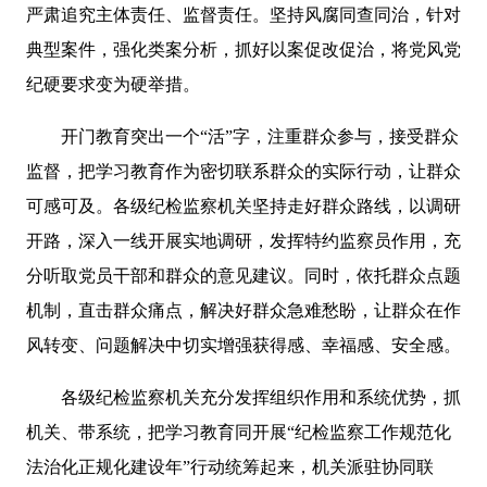
严肃追究主体责任、监督责任。坚持风腐同查同治，针对
典型案件，强化类案分析，抓好以案促改促治，将党风党
纪硬要求变为硬举措。
开门教育突出一个“活”字，注重群众参与，接受群众
监督，把学习教育作为密切联系群众的实际行动，让群众
可感可及。各级纪检监察机关坚持走好群众路线，以调研
开路，深入一线开展实地调研，发挥特约监察员作用，充
分听取党员干部和群众的意见建议。同时，依托群众点题
机制，直击群众痛点，解决好群众急难愁盼，让群众在作
风转变、问题解决中切实增强获得感、幸福感、安全感。
各级纪检监察机关充分发挥组织作用和系统优势，抓
机关、带系统，把学习教育同开展“纪检监察工作规范化
法治化正规化建设年”行动统筹起来，机关派驻协同联