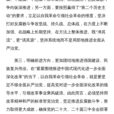
争向纵深推进；另一方面，要按照赢得了“第二个历史主
动”的要求，立足以自我革命引领社会革命的维度，坚决
打好反腐败斗争攻坚战、持久战、总体战，在力度上不断
加强、在战略上长期坚持、在方法上整体推进。既“净其
流”，更“清其源”，坚持系统地而不是局部地推进全面从
严治党。
第三，明确前进方向，更加团结地推进强国建设、民
族复兴伟业。在“紧紧围绕推进中国式现代化进一步全面
深化改革”的当下，以自我革命引领社会革命，就是要坚
定不移全面从严治党，提高党对进一步全面深化改革的领
导水平，引领改革事业乘风破浪。由此而言，必须坚持用
改革精神和严的标准管党治党，坚定推进反腐败斗争，努
力取得更大成效，确保党的二十大、二十届三中全会部署