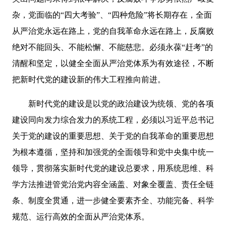
杂，党面临的“四大考验”、“四种危险”将长期存在，全面
从严治党永远在路上，党的自我革命永远在路上，反腐败
绝对不能回头、不能松懈、不能慈悲。必须永葆“赶考”的
清醒和坚定，以健全全面从严治党体系为有效途径，不断
把新时代党的建设新的伟大工程推向前进。
新时代党的建设是以党的政治建设为统领、党的各项
建设同向发力综合发力的系统工程，必须以
习近平总书记
关于党的建设的重要思想
、关于党的自我革命的重要思想
为根本遵循，坚持和加强党的全面领导和党中央集中统一
领导，贯彻落实新时代党的建设总要求，用系统思维、科
学方法推进管党治党内容全涵盖、对象全覆盖、责任全链
条、制度全贯通，进一步健全要素齐全、功能完备、科学
规范、运行高效的全面从严治党体系。