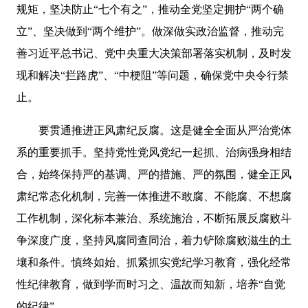
规矩，坚决防止“七个有之”，推动全党坚定拥护“两个确
立”、坚决做到“两个维护”。做深做实政治监督，推动完
善习近平总书记、党中央重大决策部署落实机制，及时发
现和解决“拦路虎”、“中梗阻”等问题，确保党中央令行禁
止。
要贯通推进正风肃纪反腐。这是健全全面从严治党体
系的重要抓手。坚持党性党风党纪一起抓、治病强身相结
合，始终保持严的基调、严的措施、严的氛围，健全正风
肃纪常态化机制，完善一体推进不敢腐、不能腐、不想腐
工作机制，深化标本兼治、系统施治，不断拓展反腐败斗
争深度广度，坚持风腐同查同治，着力铲除腐败滋生的土
壤和条件。慎终如始、抓紧抓实党纪学习教育，强化经常
性纪律教育，做到学而时习之、温故而知新，培养“自觉
的纪律”。