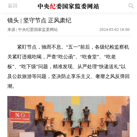
返回
镜头 | 坚守节点 正风肃纪
来源 | 中央纪委国家监委网站
2024-05-02 18:00
紧盯节点，驰而不息。
“五一”前后，各级纪检监察机
关紧盯
违规吃喝，严查
“
吃公函
”
、
“
吃食堂
”
、
“
吃老
板
”
、
“
吃下级
”
问题
，精准发现、从严处理
“
快递送礼
”
以
及公款旅游
等
问题
，
坚决防止享乐主义、奢靡之风反弹回
潮。