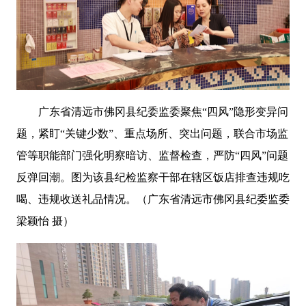
广东省清远
市
佛冈县
纪委监委聚焦
“四风”隐形变异问
题，紧盯“关键少数”、重点场所、突出问题，联合市场监
管等职能部门强化明察暗访、监督检查，严防“四风”问题
反弹回潮。图为该
县纪检监察干部在辖区饭店排查违规吃
喝、
违规收送礼品
情况
。
（
广东省清远市佛冈县纪委监委
梁颖怡 摄
）