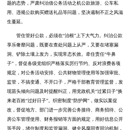
题的态势，严肃纠治借公务活动之机公款旅游、公车私
用、违规公款购买赠送礼品等问题，坚决遏制不正之风滋
生蔓延。
管住管好公款，必须在“治根”上下大气力。纠治公款
享乐奢靡问题，既要在查处问题上从严，又要在堵塞漏
洞、铲除土壤上发力，实现常态长效。牵住责任“牛鼻
子”，督促各级党组织严格落实厉行节约、反对浪费各项
规定，对公务活动安排、公共财物管理使用等加强审批、
监管，不搞变通、不开口子，严格干部教育管理监督，发
现苗头倾向问题及时提醒纠正，用党政机关“过紧日子”换
来老百姓“过好日子”。织密制度“防护网”，做实以案促
改，督促地方、部门进一步完善公务接待、商务招待、公
房公车管理使用、财务报销等方面的规定，用好信息公开
等手段，堵住制度和监管漏洞。健全风腐同查同治机制，