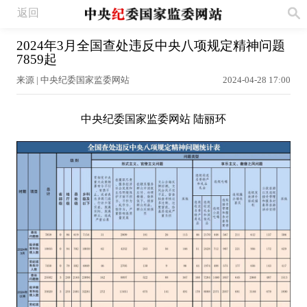
返回
2024年3月全国查处违反中央八项规定精神问题
7859起
来源 | 中央纪委国家监委网站
2024-04-28 17:00
中央纪委国家监委网站 陆丽环