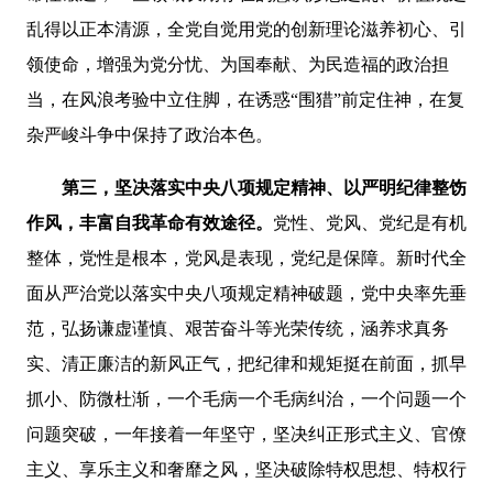
乱得以正本清源，全党自觉用党的创新理论滋养初心、引
领使命，增强为党分忧、为国奉献、为民造福的政治担
当，在风浪考验中立住脚，在诱惑“围猎”前定住神，在复
杂严峻斗争中保持了政治本色。
第三，坚决落实中央八项规定精神、以严明纪律整饬
作风，丰富自我革命有效途径。
党性、党风、党纪是有机
整体，党性是根本，党风是表现，党纪是保障。新时代全
面从严治党以落实中央八项规定精神破题，党中央率先垂
范，弘扬谦虚谨慎、艰苦奋斗等光荣传统，涵养求真务
实、清正廉洁的新风正气，把纪律和规矩挺在前面，抓早
抓小、防微杜渐，一个毛病一个毛病纠治，一个问题一个
问题突破，一年接着一年坚守，坚决纠正形式主义、官僚
主义、享乐主义和奢靡之风，坚决破除特权思想、特权行