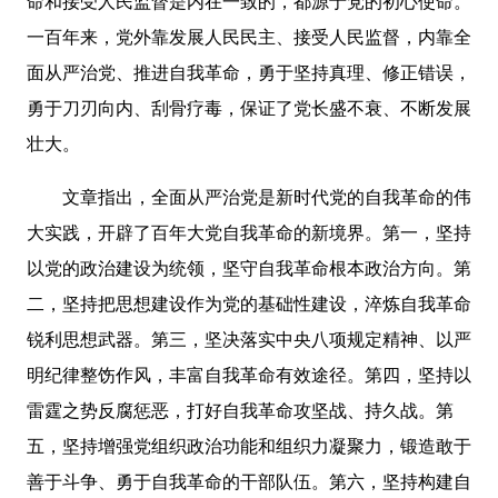
命和接受人民监督是内在一致的，都源于党的初心使命。
一百年来，党外靠发展人民民主、接受人民监督，内靠全
面从严治党、推进自我革命，勇于坚持真理、修正错误，
勇于刀刃向内、刮骨疗毒，保证了党长盛不衰、不断发展
壮大。
文章指出，全面从严治党是新时代党的自我革命的伟
大实践，开辟了百年大党自我革命的新境界。第一，坚持
以党的政治建设为统领，坚守自我革命根本政治方向。第
二，坚持把思想建设作为党的基础性建设，淬炼自我革命
锐利思想武器。第三，坚决落实中央八项规定精神、以严
明纪律整饬作风，丰富自我革命有效途径。第四，坚持以
雷霆之势反腐惩恶，打好自我革命攻坚战、持久战。第
五，坚持增强党组织政治功能和组织力凝聚力，锻造敢于
善于斗争、勇于自我革命的干部队伍。第六，坚持构建自