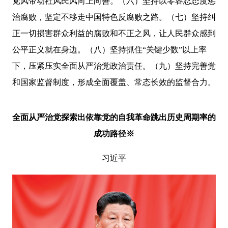
党风带动社风民风向上向善。（六）坚持以零容忍态度惩
治腐败，坚定不移走中国特色反腐败之路。（七）坚持纠
正一切损害群众利益的腐败和不正之风，让人民群众感到
公平正义就在身边。（八）坚持抓住“关键少数”以上率
下，压紧压实全面从严治党政治责任。（九）坚持完善党
和国家监督制度，形成全面覆盖、常态长效的监督合力。
全面从严治党探索出依靠党的自我革命跳出历史周期率的
成功路径※
习近平