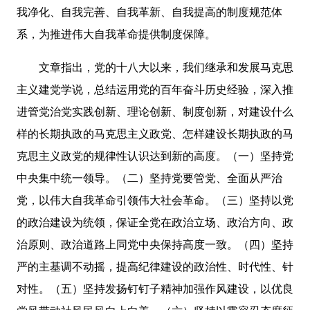
我净化、自我完善、自我革新、自我提高的制度规范体
系，为推进伟大自我革命提供制度保障。
文章指出，党的十八大以来，我们继承和发展马克思
主义建党学说，总结运用党的百年奋斗历史经验，深入推
进管党治党实践创新、理论创新、制度创新，对建设什么
样的长期执政的马克思主义政党、怎样建设长期执政的马
克思主义政党的规律性认识达到新的高度。（一）坚持党
中央集中统一领导。（二）坚持党要管党、全面从严治
党，以伟大自我革命引领伟大社会革命。（三）坚持以党
的政治建设为统领，保证全党在政治立场、政治方向、政
治原则、政治道路上同党中央保持高度一致。（四）坚持
严的主基调不动摇，提高纪律建设的政治性、时代性、针
对性。（五）坚持发扬钉钉子精神加强作风建设，以优良