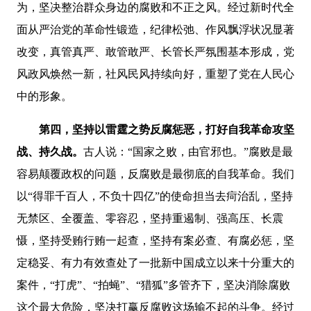
为，坚决整治群众身边的腐败和不正之风。经过新时代全
面从严治党的革命性锻造，纪律松弛、作风飘浮状况显著
改变，真管真严、敢管敢严、长管长严氛围基本形成，党
风政风焕然一新，社风民风持续向好，重塑了党在人民心
中的形象。
第四，坚持以雷霆之势反腐惩恶，打好自我革命攻坚
战、持久战。
古人说：“国家之败，由官邪也。”腐败是最
容易颠覆政权的问题，反腐败是最彻底的自我革命。我们
以“得罪千百人，不负十四亿”的使命担当去疴治乱，坚持
无禁区、全覆盖、零容忍，坚持重遏制、强高压、长震
慑，坚持受贿行贿一起查，坚持有案必查、有腐必惩，坚
定稳妥、有力有效查处了一批新中国成立以来十分重大的
案件，“打虎”、“拍蝇”、“猎狐”多管齐下，坚决消除腐败
这个最大危险，坚决打赢反腐败这场输不起的斗争。经过