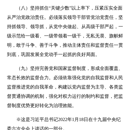
（八）坚持抓住“关键少数”以上率下，压紧压实全面
从严治党政治责任。必须落实领导干部管党治党责任，坚
持抓领导、领导抓，从党中央做起、从高级干部严起，一
级示范给一级看、一级带领着一级干，无私无畏、旗帜鲜
明，敢于斗争、善于斗争，推动主体责任和监督责任一贯
到底，巩固发展全党动手一起抓的良好局面。
（九）坚持完善党和国家监督制度，形成全面覆盖、
常态长效的监督合力。必须依靠强化党的自我监督和人民
监督推进党的自我革命，构建以党内监督为主导、各类监
督贯通协调的机制，强化对权力运行的制约和监督，把监
督制度优势更好转化为治理效能。
※这是习近平总书记2022年1月18日在十九届中央纪
委六次全会上讲话的一部分。