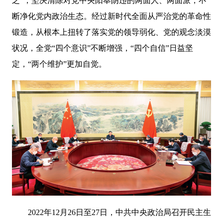
之”，坚决清除对党中央阳奉阴违的两面人、两面派，不
断净化党内政治生态。经过新时代全面从严治党的革命性
锻造，从根本上扭转了落实党的领导弱化、党的观念淡漠
状况，全党“四个意识”不断增强，“四个自信”日益坚
定，“两个维护”更加自觉。
2022年12月26日至27日，中共中央政治局召开民主生