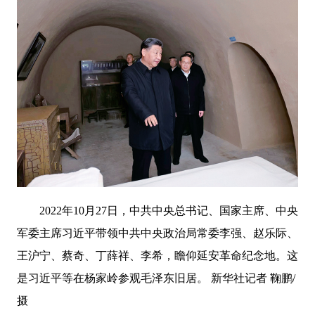
2022年10月27日，中共中央总书记、国家主席、中央
军委主席习近平带领中共中央政治局常委李强、赵乐际、
王沪宁、蔡奇、丁薛祥、李希，瞻仰延安革命纪念地。这
是习近平等在杨家岭参观毛泽东旧居。 新华社记者 鞠鹏/
摄