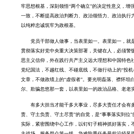
牢思想根基，深刻领悟“两个确立”的决定性意义，增强
一致，不断提高政治判断力、政治领悟力、政治执行
以纯粹忠诚筑牢为政根基。
党员干部做人做事，当表里如一。表里如一，就是心
贯彻落实好党中央重大决策部署，关键在人，必须警惕
思主义信仰，外在践行共产主义远大理想和中国特色社
党纪国法，不越红线、不碰底线，不做行动上的“投机
文章，不做政绩上的“虚假者”。要光明磊落、襟怀坦
尔、欺骗忽悠那一套，以表里如一的政治品格、老老
有多大担当才能干多大事业，尽多大责任才会有多大
责、守土负责、守土尽责”的自觉，是“事事落实到位
实际，紧密围绕中心工作，以钉钉子精神抓好落实，不
主战场、服务群众第一线、急难险重任务最前沿经风