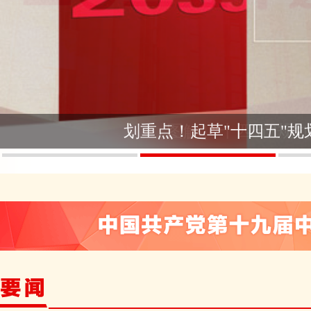
划重点！起草"十四五"
规划《建议》怎样诞生
图解 | “十四五
手绘 | 你
图解十