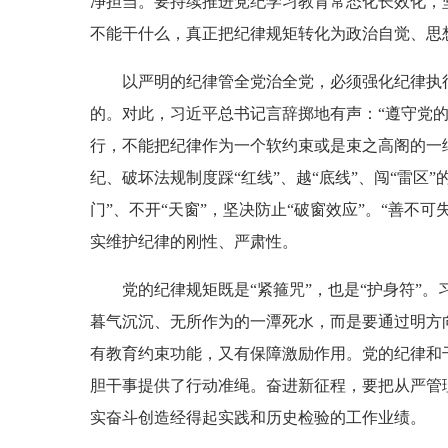
净担当。要持续推进党纪学习教育常态化长效化，
不能干什么，真正把纪律规矩转化为政治自觉、思
以严明的纪律管全党治全党，必须强化纪律执行，
的。对此，习近平总书记言辞掷地有声：“遵守党
行，不能把纪律作为一个软约束或是束之高阁的一
纪、破坏法规制度踩“红线”、越“底线”、闯“雷
门”、不开“天窗”，坚决防止“破窗效应”。“善不
实维护纪律的刚性、严肃性。
党的纪律规矩既是“紧箍咒”，也是“护身符”。
暮气沉沉、无所作为的一潭死水，而是要通过明方
有教育约束功能，又有保障激励作用。党的纪律和
胆干事提供了行动准绳。奋进新征程，要把从严管
实奋斗创造经得起实践和历史检验的工作业绩。