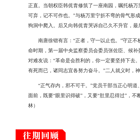
正直。当朝权臣韩侂胄修筑了一座南园，嘱托杨万
可弃，记不可作也。”与杨万里宁折不弯的骨气形
狗洞中爬入。后又向韩侂胄哭诉自己久不升官，最
南唐徐锴有言：“正者，守一以止也。”守正不桡
命时期，第一届中央监察委员会委员张佐臣、候补
对难友说：“革命是会胜利的，你一定要坚持下去
有死而已，诸同志宜各努力奋斗。”二人就义时，
“正气存内，邪不可干。”党员干部当正心明道、
面前，既要“眼里识得破”，又要“肚里忍得过”，
林）