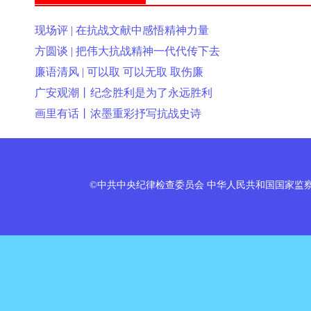
现场评 | 在抗战文献中感悟精神力量
方圆谈 | 把伟大抗战精神一代代传下去
廉语清风 | 可以取 可以无取 取伤廉
广安观潮丨纪念胜利是为了永远胜利
画里有话丨浓墨重彩抒写抗战史诗
©中共中央纪律检查委员会 中华人民共和国国家监察