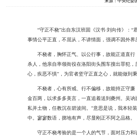
来源：中央纪委
“守正不桡”出自东汉班固《汉书·刘向传》：“君
事情公平正直，不屈从，不讲情面，强调不因外界
不桡者，胸怀正气、以公行事，故能正道直行，
杀人，他亲自率领衙役在洛阳街头围车搜出罪犯，
心，疾恶不惧”，为官者坚守正直之心，就能做到
不桡者，心有所戒、行不偏移，故能持正守廉，
金百两，以求多多美言，一直追着送到夔州。吴讷
私并土物，任教沉在碧波间。”意思是说，我本轻
中。寥寥数语，掷地有声，尽显刚正不阿之品格。
守正不桡考验的是一个人的气节，面对压力和诱