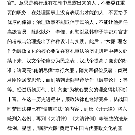
官”。意思是德行没有在朝中显露出来的人，不要委任重
要的职务；在处理国事上没有表现出才能的人，不要给予
优厚的俸禄；治理政事不能取信于民的人，不能让他担任
高级官员。除此以外，李悝、商鞅以及韩非子等都对官吏
的考核与治理提出了种种设计与实践。此后，“六廉”理念
作为廉政文化的核心要义在尊礼重法的历史进程中持久延
续下来。汉文帝论廉吏为民之表，汉武帝提高了廉吏的标
准；诸葛亮“鞠躬尽瘁”奉行六廉，隋文帝倡俭反奢；贞观
君臣论居安思危，而到清朝康熙皇帝所作《廉静论》；等
等。经过历朝历代，以“六廉”为核心要义的理念得以不断
丰富。在这一历史进程中，廉政法律也逐渐完备，从战国
时楚国法律已有“贪赃枉法”的内容，到唐《开元律》将六
赃列入名例，再到《大明律》《大清律例》等细致的法条
律例。显然，周朝“六廉”奠定了中国古代廉政文化的基