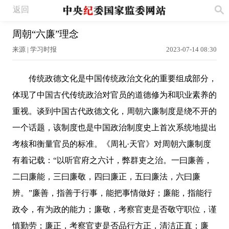
返回
周朝“六廉”理念
来源 | 学习时报
2023-07-14 08:30
传统政德文化是中国传统政治文化的重要组成部分，
体现了中国古代传统政治对官员的道德修为和职业素养的
重视。谈到中国古代政德文化，周朝六廉制度是绕不开的
一个话题，该制度也是中国政治制度史上首次系统地提出
考核和衡量官员的标准。《周礼·天官》对周朝六廉制度
有着记载：“以听官府之六计，弊群吏之治。一曰廉善，
二曰廉能，三曰廉敬，四曰廉正，五曰廉法，六曰廉
辨。”廉善，指善于行事，能把事情做好；廉能，指能行
政令，有为政的能力；廉敬，考察官吏是否敬守职位，谨
慎勤劳；廉正，考察官吏是否品行方正，清洁正直；廉