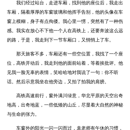
我们经过站台，走进车厢，找到他的座位后，我走出
车厢，隔着厚厚的车窗玻璃和他挥手告别，他的头像在车
窗上模糊，身子有点佝偻。我心里一愣，突然有了一种伤
感。我实在放心不下他一个人在高铁上，还要奔波这么远
的路，于是，我走到下一节车厢口，又悄悄上了车。
那天旅客不多，车厢还有一些空位置，我找了一个座
位，高铁开动后，我走到他的面前站着，等着挨批评。他
见我一脸无辜的表情，笑哈哈地对我说了一句：你不听
话。然后示意我坐在他旁边，又拍了拍我的肩膀。
高铁高速前行，窗外满川绿意，华北平原的天空出奇
地高，出奇地蓝，一些低矮的山丘，尽显着大自然的神秘
与生命的张力。
车窗外的阳光一闪一闪而过，袁老师有午休的习惯，