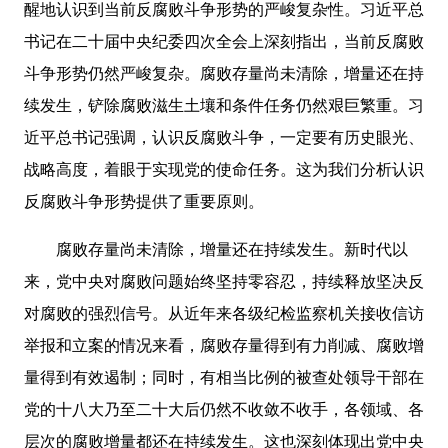
醒地认识到当前反腐败斗争形势的严峻复杂性。习近平总
书记在二十届中央纪委四次全会上深刻指出，当前反腐败
斗争形势仍然严峻复杂。腐败存量尚未清除，增量还在持
续发生，铲除腐败滋生土壤和条件任务仍然艰巨繁重。习
近平总书记强调，认识反腐败斗争，一定要有历史眼光、
战略高度，着眼于实现党的使命任务。这为我们分析认识
反腐败斗争形势提供了重要原则。
腐败存量尚未清除，增量还在持续发生。新时代以
来，党中央对腐败问题始终坚持零容忍，持续释放坚决反
对腐败的强烈信号。从近年来各级纪检监察机关接收信访
举报和立案的情况来看，腐败存量得到有力削减、腐败增
量得到有效遏制；同时，有相当比例的被查处领导干部在
党的十八大乃至二十大后仍然不收敛不收手，各领域、各
层次的腐败增量都还在持续发生。这也深刻体现出党中央