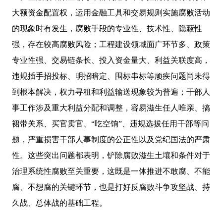
大额资金配置权，运用金融工具和交易规则实施腐败活动
的现象时有发生，腐败手段的专业性、技术性、隐蔽性
强，存在较高腐败风险；工程建设领域面广环节多、政策
专业性强、交易链条长、投入资金量大、利益关联度高，
违规插手招投标、明招暗定、围标串标等顽疾问题尚未得
到根本解决，权力寻租和利益输送现象较为普遍；干部人
事工作涉及重大利益分配和调整，容易滋生任人唯亲、搞
裙带关系、买官卖官、“吃空饷”、违规选拔任用干部等问
题，严重损害干部人事制度的公正性以及党纪国法的严肃
性。这些突出问题都表明，铲除腐败滋生土壤和条件对于
治理系统性腐败至关重要，这既是一体推进不敢腐、不能
腐、不想腐的关键环节，也是打好反腐败斗争攻坚战、持
久战、总体战的基础工程。