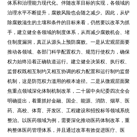
体系和治理能力现代化。伴随改革目标的实现，各领域的
治理水平不断提升，腐败风险也会随之减少。因此，从铲
除腐败滋生的土壤和条件的目标来看，仍然要以改革为抓
手，建立健全各领域的制度体系，从而减少腐败机会、堵
住制度漏洞，真正从源头上预防腐败。一是从宏观层面要
推动各领域、各部门科学配置权力、规范行使权力，确保
权力始终沿着正确轨道运行。建立健全决策权、执行权、
监督权既相互制约又相互协调的权力配置和运行制约监督
机制，这是防范权力滥用的根本途径。二是从微观层面聚
焦重点领域深化体制机制改革，二十届中央纪委四次全会
明确提出，着重抓好金融、国企、能源、消防、烟草、医
药、高校、体育、开发区、工程建设和招投标等领域系统
整治。以医药领域为例，需要深化推动医药体制改革，重
构整体医药管理体系，并且通过改革有效促进医疗、医