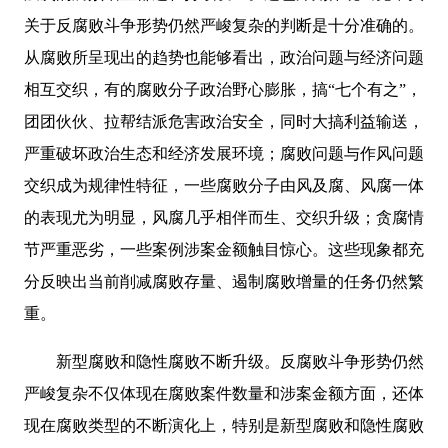
关于反腐败斗争形势仍然严峻复杂的判断是十分准确的。
从腐败所呈现出的趋势也能够看出，政治问题与经济问题
相互交织，有的腐败分子政治野心膨胀，搞“七个有之”，
团团伙伙、拉帮结派危害政治安全，同时大搞利益输送，
严重破坏政治生态和经济发展环境；腐败问题与作风问题
交织成为规律性特征，一些腐败分子由风及腐、风腐一体
的表现尤为明显，风腐几乎相伴而生、交织升级；贪腐情
节严重恶劣，一些案例涉案金额触目惊心。这些现象都充
分反映出当前削减腐败存量、遏制腐败增量的任务仍然繁
重。
新型腐败和隐性腐败不断升级。反腐败斗争形势仍然
严峻复
杂不
仅体现在腐败案件数量和涉案金额方面，还体
现在腐败类型的不断演化上，特别是新型腐败和隐性腐败