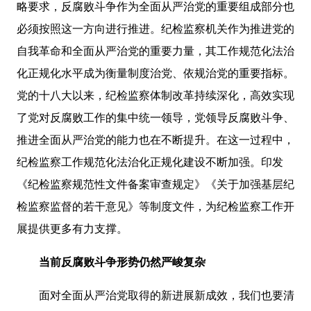
略要求，反腐败斗争作为全面从严治党的重要组成部分也
必须按照这一方向进行推进。纪检监察机关作为推进党的
自我革命和全面从严治党的重要力量，其工作规范化法治
化正规化水平成为衡量制度治党、依规治党的重要指标。
党的十八大以来，纪检监察体制改革持续深化，高效实现
了党对反腐败工作的集中统一领导，党领导反腐败斗争、
推进全面从严治党的能力也在不断提升。在这一过程中，
纪检监察工作规范化法治化正规化建设不断加强。印发
《纪检监察规范性文件备案审查规定》《关于加强基层纪
检监察监督的若干意见》等制度文件，为纪检监察工作开
展提供更多有力支撑。
当前反腐败斗争形势仍然严峻复
杂
面对全面从严治党取得的新进展新成效，我们也要清