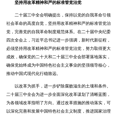
坚持用改革精神和严的标准管党治
党
二十届三中全会明确提出，保持以党的自我革命引领
社会革命的高度自觉，坚持用改革精神和严的标准管党治
党，完善党的自我革命制度规范体系。在二十届中央纪委
四次全会上，习近平总书记进一步强调，新时代新征程，
必须坚持用改革精神和严的标准管党治党，努力取得更大
成效，确保党的二十大和二十届三中全会部署落地落实，
确保党始终成为中国特色社会主义事业的坚强领导核心，
推动中国式现代化行稳致远。
以改革为抓手，进一步铲除腐败滋生的土壤和条件。
二十届三中全会
为进一步全面深化改革谋划了清晰蓝图，
为各领域改革指明了方向。通过改革措施的推动落实，可
以深化完善和发展中国特色社会主义制度，推进国家治理