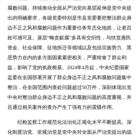
腐败问题。持续推动全面从严治党向基层延伸是党中央提
出的明确要求，各级党委特别是市县党委要把整治群众身
边不正之风和腐败问题作为重要任务常态化地抓，让老百
姓可感可及。基层“蝇贪蚁腐”多具有交织性，与扶贫惠民
资金、社会保障、征地拆迁等领域以及包括宗族势力、黑
恶势力在内的多方面因素紧密相关，严重啃食了群众利
益，影响了党的执政根基。2024年4月起，中央纪委国家
监委在全国部署开展了群众身边不正之风和腐败问题集中
整治，在全国范围内查处问题超过50万件，深刻体现出党
中央对整治群众身边不正之风和腐败问题的高度重视，并
且通过相关案件的查办产生了强有力的震慑作用。
纪检监察工作规范化法治化正规化水平不断提高。深
化制度治党、依规治党是党中央对全面从严治党提出的战