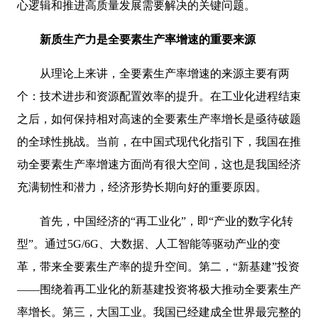
心逻辑和推进高质量发展需要解决的关键问题。
新质生产力是全要素生产率增速的重要来源
从理论上来讲，全要素生产率增速的来源主要有两
个：技术进步和资源配置效率的提升。在工业化进程结束
之后，如何保持相对高速的全要素生产率增长是亟待破题
的全球性挑战。当前，在中国式现代化指引下，我国在推
动全要素生产率增速方面尚有很大空间，这也是我国经济
充满韧性和潜力，经济形势长期向好的重要原因。
首先，中国经济的“再工业化”，即“产业的数字化转
型”。通过5G/6G、大数据、人工智能等驱动产业的变
革，带来全要素生产率的提升空间。第二，“新基建”投资
——围绕着再工业化的新基建投资将极大推动全要素生产
率增长。第三，大国工业。我国已经建成全世界最完整的