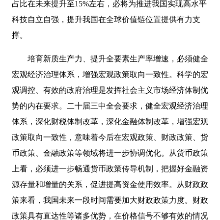
占比在未来提升至15%左右，必将为推进我国实现高水平
科技自立自强，提升我国在全球价值链位置提供有力支
撑。
培育新质生产力、提升全要素生产率增速，必须健全
宏观经济治理体系，增强宏观政策取向一致性。科学的宏
观调控、有效的政府治理是发挥社会主义市场经济体制优
势的内在要求。二十届三中全会要求，健全宏观经济治理
体系，深化财税体制改革，深化金融体制改革，增强宏观
政策取向一致性，意味着今后在宏观政策、财政政策、货
币政策、金融政策等领域将进一步协调优化。从货币政策
上看，必须进一步畅通货币政策传导机制，把握好金融资
源存量和增量的关系，促进提高资金使用效率。从财政政
策来看，我国未来一段时间需要加大财政政策力度。财政
政策具有直达性等诸多优势，在价格信号不够有效的情况