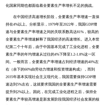
化国家同期也都面临着全要素生产率增长不足的挑战。
在中国经济高速增长阶段，全要素生产率增速一直保
持在4%以上。分析显示，1979年至2022年，我国GDP增
速与全要素生产率增速之间的关联系数高达81%，较高的
全要素生产率增速解释了我国经济的高速增长。进入本世
纪第二个十年后，由于中国基本完成了工业化进程，全要
素生产率的年均增速从过往的4%下降至1.2-1.8%这一区
间。一般而言，全要素生产率增速占到经济增速的40%左
右（余下的60%由劳动力增速和投资增速构成），而到
2035年基本实现社会主义现代化，我国需要保持GDP增
速达到5%左右，这就要求我国的全要素生产率增速需要
提升到2%以上。因此，在完成工业化进程之后，保持全
要素生产率较高增速是新发展阶段我国经济社会发展的核