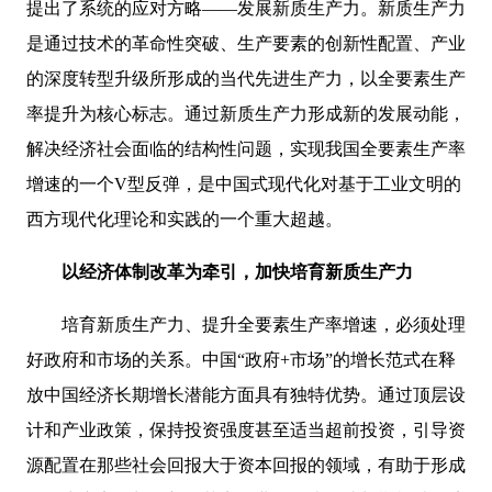
提出了系统的应对方略——发展新质生产力。新质生产力
是通过技术的革命性突破、生产要素的创新性配置、产业
的深度转型升级所形成的当代先进生产力，以全要素生产
率提升为核心标志。通过新质生产力形成新的发展动能，
解决经济社会面临的结构性问题，实现我国全要素生产率
增速的一个V型反弹，是中国式现代化对基于工业文明的
西方现代化理论和实践的一个重大超越。
以经济体制改革为牵引，加快培育新质生产力
培育新质生产力、提升全要素生产率增速，必须处理
好政府和市场的关系。中国“政府+市场”的增长范式在释
放中国经济长期增长潜能方面具有独特优势。通过顶层设
计和产业政策，保持投资强度甚至适当超前投资，引导资
源配置在那些社会回报大于资本回报的领域，有助于形成