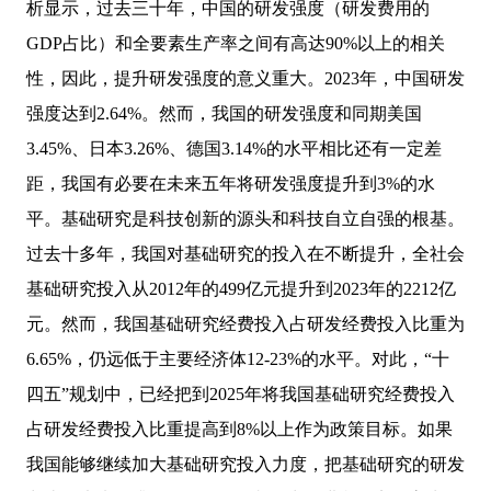
析显示，过去三十年，中国的研发强度（研发费用的
GDP占比）和全要素生产率之间有高达90%以上的相关
性，因此，提升研发强度的意义重大。2023年，中国研发
强度达到2.64%。然而，我国的研发强度和同期美国
3.45%、日本3.26%、德国3.14%的水平相比还有一定差
距，我国有必要在未来五年将研发强度提升到3%的水
平。基础研究是科技创新的源头和科技自立自强的根基。
过去十多年，我国对基础研究的投入在不断提升，全社会
基础研究投入从2012年的499亿元提升到2023年的2212亿
元。然而，我国基础研究经费投入占研发经费投入比重为
6.65%，仍远低于主要经济体12-23%的水平。对此，“十
四五”规划中，已经把到2025年将我国基础研究经费投入
占研发经费投入比重提高到8%以上作为政策目标。如果
我国能够继续加大基础研究投入力度，把基础研究的研发