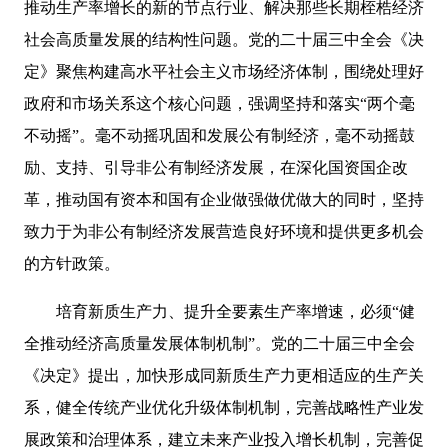
推动生产率增长的新的节点行业、解决那些长期桎梏经济
社会高质量发展的结构性问题。党的二十届三中全会《决
定》聚焦构建高水平社会主义市场经济体制，围绕处理好
政府和市场关系这个核心问题，强调坚持和落实“两个毫
不动摇”。毫不动摇巩固和发展公有制经济，毫不动摇鼓
励、支持、引导非公有制经济发展，在深化国资国企改
革，推动国有资本和国有企业做强做优做大的同时，坚持
致力于为非公有制经济发展营造良好环境和提供更多机会
的方针政策。
培育新质生产力、提升全要素生产率增速，必须“健
全推动经济高质量发展体制机制”。党的二十届三中全会
《决定》提出，加快形成同新质生产力更相适应的生产关
系，健全传统产业优化升级体制机制，完善战略性产业发
展政策和治理体系，建立未来产业投入增长机制，完善促