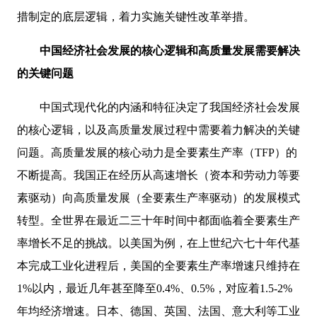
措制定的底层逻辑，着力实施关键性改革举措。
中国经济社会发展的核心逻辑和高质量发展需要解决
的关键问题
中国式现代化的内涵和特征决定了我国经济社会发展
的核心逻辑，以及高质量发展过程中需要着力解决的关键
问题。高质量发展的核心动力是全要素生产率（TFP）的
不断提高。我国正在经历从高速增长（资本和劳动力等要
素驱动）向高质量发展（全要素生产率驱动）的发展模式
转型。全世界在最近二三十年时间中都面临着全要素生产
率增长不足的挑战。以美国为例，在上世纪六七十年代基
本完成工业化进程后，美国的全要素生产率增速只维持在
1%以内，最近几年甚至降至0.4%、0.5%，对应着1.5-2%
年均经济增速。日本、德国、英国、法国、意大利等工业