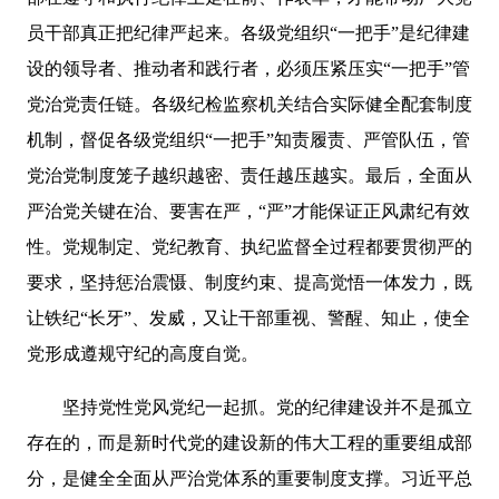
员干部真正把纪律严起来。各级党组织“一把手”是纪律建
设的领导者、推动者和践行者，必须压紧压实“一把手”管
党治党责任链。各级纪检监察机关结合实际健全配套制度
机制，督促各级党组织“一把手”知责履责、严管队伍，管
党治党制度笼子越织越密、责任越压越实。最后，全面从
严治党关键在治、要害在严，“严”才能保证正风肃纪有效
性。党规制定、党纪教育、执纪监督全过程都要贯彻严的
要求，坚持惩治震慑、制度约束、提高觉悟一体发力，既
让铁纪“长牙”、发威，又让干部重视、警醒、知止，使全
党形成遵规守纪的高度自觉。
坚持党性党风党纪一起抓。党的纪律建设并不是孤立
存在的，而是新时代党的建设新的伟大工程的重要组成部
分，是健全全面从严治党体系的重要制度支撑。习近平总