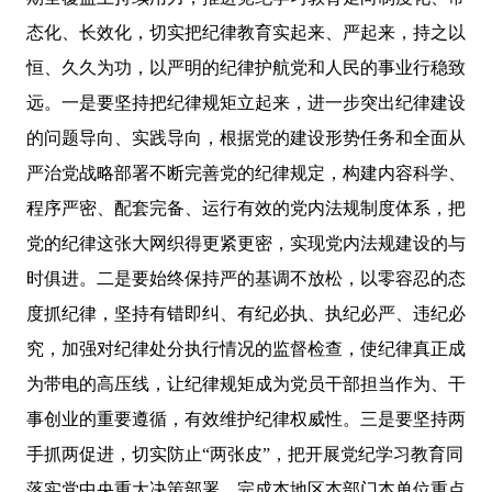
态化、长效化，切实把纪律教育实起来、严起来，持之以
恒、久久为功，以严明的纪律护航党和人民的事业行稳致
远。一是要坚持把纪律规矩立起来，进一步突出纪律建设
的问题导向、实践导向，根据党的建设形势任务和全面从
严治党战略部署不断完善党的纪律规定，构建内容科学、
程序严密、配套完备、运行有效的党内法规制度体系，把
党的纪律这张大网织得更紧更密，实现党内法规建设的与
时俱进。二是要始终保持严的基调不放松，以零容忍的态
度抓纪律，坚持有错即纠、有纪必执、执纪必严、违纪必
究，加强对纪律处分执行情况的监督检查，使纪律真正成
为带电的高压线，让纪律规矩成为党员干部担当作为、干
事创业的重要遵循，有效维护纪律权威性。三是要坚持两
手抓两促进，切实防止“两张皮”，把开展党纪学习教育同
落实党中央重大决策部署、完成本地区本部门本单位重点