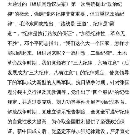
大通过的《组织问题议决案》第一次明确提出“政治纪
律”的概念，强调“党内纪律非常重要，但宜重视政治纪
律”。毛泽东同志指出，“路线是‘王道’，纪律是‘霸
道’”，“纪律是执行路线的保证”，“加强纪律性，革命无
不胜”。邓小平同志指出，“我们这么大一个国家，怎样才
能团结起来、组织起来呢？一靠理想，二靠纪律”。土地
革命战争时期，我们党颁布了“三大纪律，六项注意”（后
发展成为“三大纪律、八项注意”）的纪律规定，使党领导
下的军队成为新型的人民军队。抗日战争时期，针对张国
焘分裂主义行径及其教训等，党作出了“四个服从”的纪律
规定，并通过黄克功、刘力功等事件开展严明纪法教育。
解放战争时期，党建立请示报告制度，全党全军遵守纪律
的自觉性极大提高，为夺取全国胜利提供了坚强政治保
证。新中国成立后，党坚定不移加强纪律建设，严肃查处