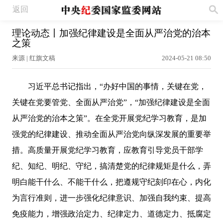
返回
理论动态丨加强纪律建设是全面从严治党的治本
之策
来源 | 红旗文稿
2024-05-21 08:50
习近平总书记指出，“办好中国的事情，关键在党，
关键在党要管党、全面从严治党”，“加强纪律建设是全面
从严治党的治本之策”。在全党开展党纪学习教育，是加
强党的纪律建设、推动全面从严治党向纵深发展的重要举
措。高质量开展党纪学习教育，应教育引导党员干部学
纪、知纪、明纪、守纪，搞清楚党的纪律规矩是什么，弄
明白能干什么、不能干什么，把遵规守纪刻印在心，内化
为言行准则，进一步强化纪律意识、加强自我约束、提高
免疫能力，增强政治定力、纪律定力、道德定力、抵腐定