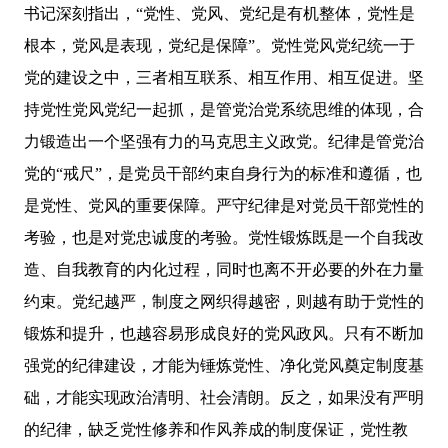
书记深刻指出，“党性、党风、党纪是有机整体，党性是
根本，党风是表现，党纪是保障”。党性党风党纪统一于
党的建设之中，三者相互联系、相互作用、相互促进。坚
持党性党风党纪一起抓，是管党治党系统思维的体现，合
力锻造出一个坚强有力的马克思主义政党。纪律是管党治
党的“戒尺”，是党员干部约束自身行为的标准和遵循，也
是党性、党风的重要保障。严守纪律是对党员干部党性的
考验，也是对党忠诚度的考验。党性锻炼既是一个自我改
造、自我教育的内化过程，同时也离不开必要的外在力量
约束。党纪越严，制度之网织得越密，则越有助于党性的
锻炼和提升，也越容易形成良好的党风政风。只有不断加
强党的纪律建设，才能为锤炼党性、净化党风奠定制度基
础，才能实现政治清明、社会清朗。反之，如果没有严明
的纪律，缺乏党性修养和作风养成的制度保证，党性教