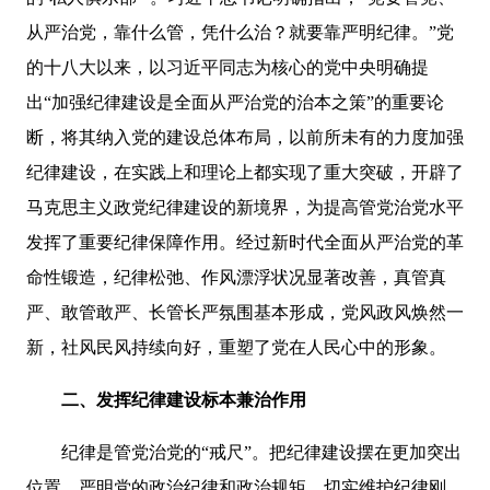
从严治党，靠什么管，凭什么治？就要靠严明纪律。”党
的十八大以来，以习近平同志为核心的党中央明确提
出“加强纪律建设是全面从严治党的治本之策”的重要论
断，将其纳入党的建设总体布局，以前所未有的力度加强
纪律建设，在实践上和理论上都实现了重大突破，开辟了
马克思主义政党纪律建设的新境界，为提高管党治党水平
发挥了重要纪律保障作用。经过新时代全面从严治党的革
命性锻造，纪律松弛、作风漂浮状况显著改善，真管真
严、敢管敢严、长管长严氛围基本形成，党风政风焕然一
新，社风民风持续向好，重塑了党在人民心中的形象。
二、发挥纪律建设标本兼治作用
纪律是管党治党的“戒尺”。把纪律建设摆在更加突出
位置，严明党的政治纪律和政治规矩，切实维护纪律刚