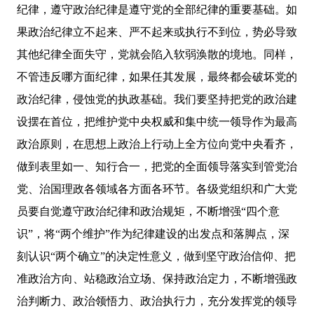
纪律，遵守政治纪律是遵守党的全部纪律的重要基础。如
果政治纪律立不起来、严不起来或执行不到位，势必导致
其他纪律全面失守，党就会陷入软弱涣散的境地。同样，
不管违反哪方面纪律，如果任其发展，最终都会破坏党的
政治纪律，侵蚀党的执政基础。我们要坚持把党的政治建
设摆在首位，把维护党中央权威和集中统一领导作为最高
政治原则，在思想上政治上行动上全方位向党中央看齐，
做到表里如一、知行合一，把党的全面领导落实到管党治
党、治国理政各领域各方面各环节。各级党组织和广大党
员要自觉遵守政治纪律和政治规矩，不断增强“四个意
识”，将“两个维护”作为纪律建设的出发点和落脚点，深
刻认识“两个确立”的决定性意义，做到坚守政治信仰、把
准政治方向、站稳政治立场、保持政治定力，不断增强政
治判断力、政治领悟力、政治执行力，充分发挥党的领导