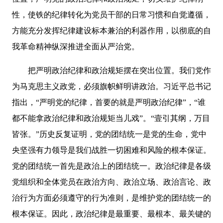
性，使铁的纪律转化为党员干部的日常习惯和自觉遵循，
方能充分发挥纪律建设标本兼治的利器作用，以彻底的自
我革命精神纵深推进全面从严治党。
把严明政治纪律和政治规矩摆在突出位置。我们党作
为马克思主义政党，必须旗帜鲜明讲政治。习近平总书记
指出，“严明党的纪律，首要的就是严明政治纪律”，“谁
都不能拿政治纪律和政治规矩当儿戏”。“壹引其纲，万目
皆张。”历史反复证明，党的团结统一是党的生命，党中
央坚强有力领导是我们战胜一切困难和风险的根本保证。
党的团结统一首先是政治上的团结统一。政治纪律是各级
党组织和全体党员在政治方向、政治立场、政治言论、政
治行为方面必须遵守的行为准则，是维护党的团结统一的
根本保证。因此，政治纪律是最重要、最根本、最关键的