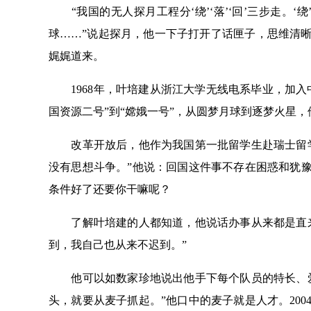
“我国的无人探月工程分‘绕’‘落’‘回’三步走。‘
球……”说起探月，他一下子打开了话匣子，思维清
娓娓道来。
1968年，叶培建从浙江大学无线电系毕业，加入
国资源二号”到“嫦娥一号”，从圆梦月球到逐梦火星
改革开放后，他作为我国第一批留学生赴瑞士留学
没有思想斗争。”他说：回国这件事不存在困惑和犹
条件好了还要你干嘛呢？
了解叶培建的人都知道，他说话办事从来都是直来
到，我自己也从来不迟到。”
他可以如数家珍地说出他手下每个队员的特长、爱
头，就要从麦子抓起。”他口中的麦子就是人才。20